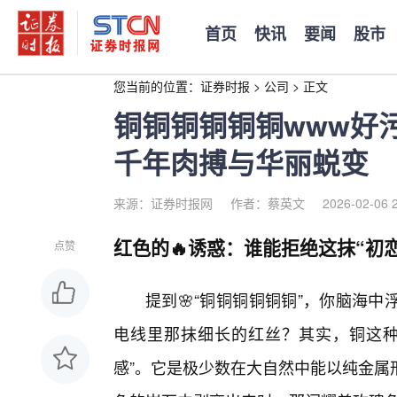
首页
快讯
要闻
股市
您当前的位置：
证券时报
>
公司
>
正文
铜铜铜铜铜铜www好
千年肉搏与华丽蜕变
来源：证券时报网
作者：蔡英文
2026-02-06 
红色的🔥诱惑：谁能拒绝这抹“初
点赞
提到🌸“铜铜铜铜铜铜”，你脑海
电线里那抹细长的红丝？其实，铜这种
感”。它是极少数在大自然中能以纯金属