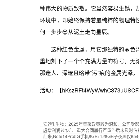
种伟大的物质致敬。它虽然容易生锈，
环境中，却始终保持着最纯粹的物理特
何一步步😎从泥土走向星辰。
这种红色金属，用它那独特的🔥色
重地刻下了一个个充满力量的符号。无
那迷人、深邃且略带“污”痕的金属光泽
活动：【
hKszRFt4WyWwhC373uUSCF
安?科.生物：2025年集采政策较为温和，公司受
虚增利润过‘亿’，,重大合同履行严重滞后未及时
红米,Note14Pro5G手机8GB+128GB子夜黑仅65