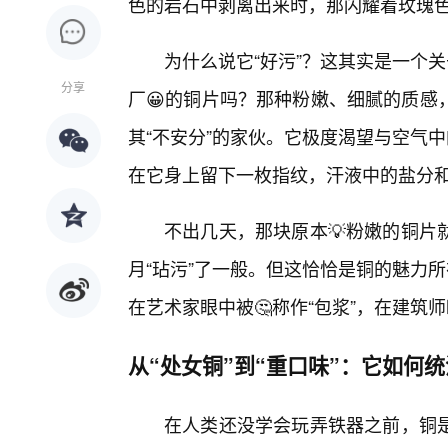
色的岩石中剥离出来时，那闪耀着玫瑰色
为什么说它“好污”？这其实是一个关
分享
厂😀的铜片吗？那种粉嫩、细腻的质感
其“不安分”的家伙。它极度渴望与空气
在它身上留下一枚指纹，汗液中的盐分
不出几天，那块原本💡粉嫩的铜片
月“玷污”了一般。但这恰恰是铜的魅力
在艺术家眼中被🤔称作“包浆”，在建筑师
从“处女铜”到“重口味”：它如何
在人类还没学会玩弄铁器之前，铜